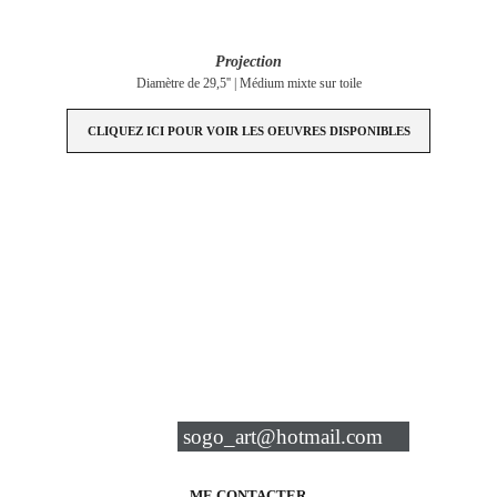
Projection
Diamètre de 29,5'' | Médium mixte sur toile
CLIQUEZ ICI POUR VOIR LES OEUVRES DISPONIBLES
ACQUÉRIR UNE OEUVRE
Pour 
l'achat des oeuvres 
et pour
les commandes 
d'art sur mesure
vous pouvez me contacter via
courriel: 
sogo_art@hotmail.com
ME CONTACTER