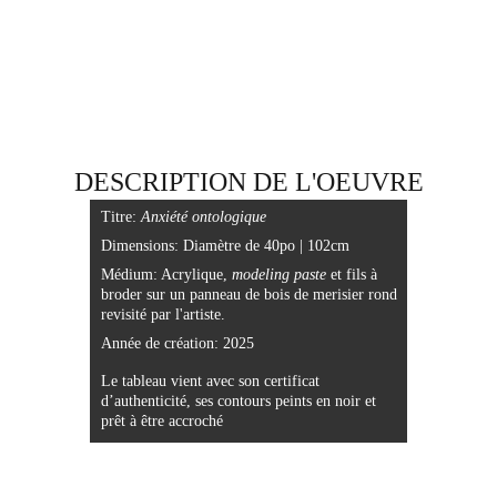
DESCRIPTION DE L'OEUVRE
Titre:
 Anxiété ontologique
Dimensions: 
Diamètre de 40po | 102cm
Médium: 
Acrylique, 
modeling paste 
et fils à 
broder sur un panneau de bois de merisier rond 
revisité par l'artiste.
Année de création: 2025
Le tableau vient avec son certificat 
d’authenticité, ses contours peints en noir et 
prêt à être accroché