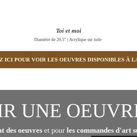
Toi et moi
Diamètre de 29,5'' | Acrylique sur toile 
Z ICI POUR VOIR LES OEUVRES DISPONIBLES À L
UNE OEUVRE     
at des oeuvres
 et pour 
les commandes
d'art 