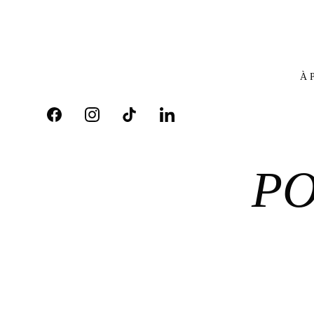
À 
PO