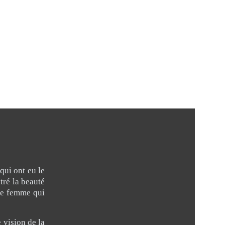
qui ont eu le
tré la beauté
une femme qui
 vision de la