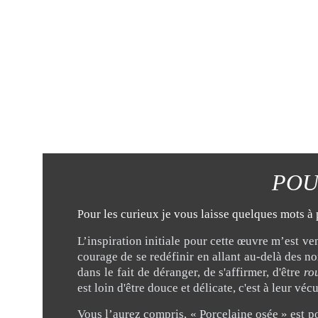
POU
our les curieux je vous laisse quelques mots 
P
L’inspiration initiale pour cette œuvre m’est 
courage de se redéfinir en allant au-delà des no
dans le fait de déranger, de s'affirmer, d'être
ro
est loin d'être douce et délicate, c'est à leur vé
Vous l’aurez compris, « Porcelaine osée » est p