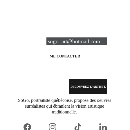
Pour 
l'achat des oeuvres 
et pour
les commandes 
d'art sur mesure
vous pouvez me contacter via
courriel: 
sogo_art@hotmail.com
ME CONTACTER
DÉCOUVREZ L'ARTISTE
SoGo, portraitiste québécoise, propose des oeuvres 
surréalistes qui ébranlent la vision artistique 
traditionnelle. 