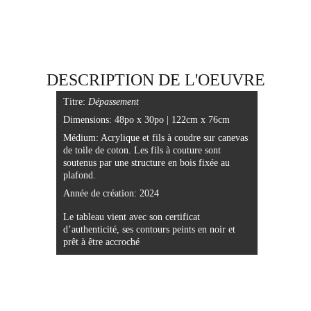
DESCRIPTION DE L'OEUVRE
Titre:
 Dépassement
Dimensions: 48po x 30po | 122cm x 76cm
Médium: 
Acrylique
et fils à coudre sur canevas 
de toile de coton. 
Les fils à couture sont 
soutenus par une structure en bois fixée au 
plafond.
Année de création: 2024
Le tableau vient avec son certificat 
d’authenticité, ses contours peints en noir et 
prêt à être accroché